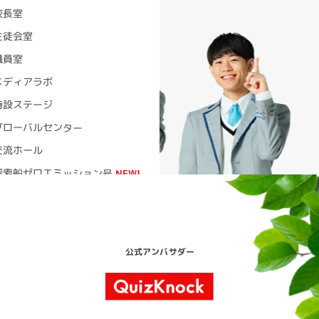
校長室
生徒会室
職員室
メディアラボ
特設ステージ
グローバルセンター
交流ホール
探索船ゼロエミッション号
ラーニングライブラリー
公式アンバサダー