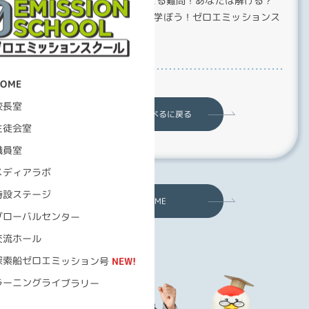
【JERA】QuizKnockも悩ませる難問！あなたは解ける？
【QuizKnockとエネルギーを学ぼう！ゼロエミッションス
クール】#1
HOME
校長室
自由に調べるに戻る
生徒会室
職員室
メディアラボ
特設ステージ
HOME
グローバルセンター
交流ホール
探索船ゼロエミッション号
ラーニングライブラリー